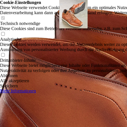
Cookie-Einstellungen
Diese Webseite verwendet Cookies, um Besuchern ein optimales Nutzerer
Datenverarbeitung kann dann auch in einem Drittland erfolgen. Weiter
Technisch notwendige
Diese Cookies sind zum Betrieb der Webseite notwendig, z.B. zum Sch
Analytische
Diese Cookies werden verwendet, um das Nutzererlebnis weiter zu optim
Ausspielung von personalisierter Werbung durch die Nachverfolgung de
Drittanbieter-Inhalte
Diese Webseite bietet möglicherweise Inhalte oder Funktionalitäten an,
Nutzeraktivität zu verfolgen oder ihre Angebote zu personalisieren und
Ablehnen
Alle akzeptieren
Speichern
Mehr Informationen