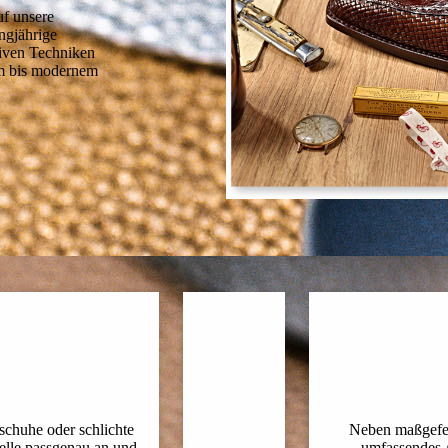
uf unsere
ngjährige
iven Techniken
hem bis modernem
schuhe oder schlichte
Neben maßgefer
delle passgenau an und
umfassendes 