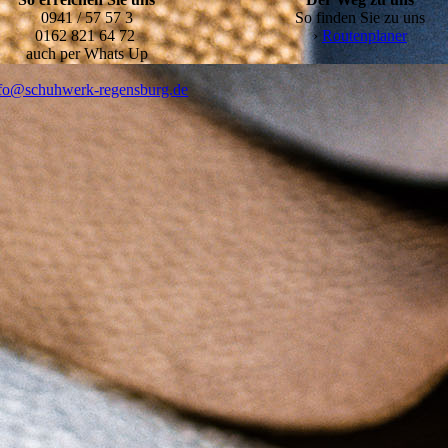
0941 / 57 57 3
So finden Sie zu uns
0162 821 64 72
›
Routenplaner
auch per Whats Up
fo@schuhwerk-regensburg.de