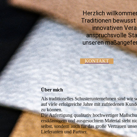
Herzlich willkommen
Traditionen bewusst 
innovativen Vera
anspruchsvolle St
unseren maßangefert
KONTAKT
Über mich
Als traditionelles Schusterunternehmen sind wir se
auf viele erfolgreiche Jahre mit zufriedenen Kun
zu können.
Die Anfertigung qualitativ hochwertiger Maßsch
erstklassigem und ausgesuchtem Material steht nic
selbst, sondern auch für das große Vertrauen uns
Lieferanten und Partner.