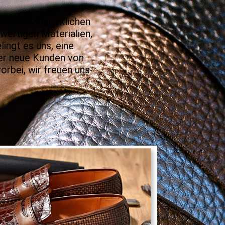
s der handwerklichen
wertigen Materialien,
ingt es uns, eine
er neue Kunden von
rbei, wir freuen uns