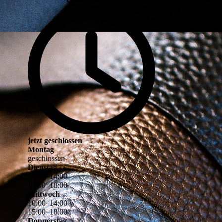
jetzt geschlossen
Montag
geschlossen
Dienstag
10
:
00
–
14
:
00
15
:
00
–
18
:
00
Mittwoch
10
:
00
–
14
:
00
15
:
00
–
18
:
00
Donnerstag