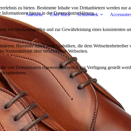
lebnis zu bieten. Bestimmte Inhalte von Drittanbietern werden nur ang
e Informationen hierzu in der Datenschutzerklärung.
Startseite
Über Mich
Schuhwerk
Accessoire
utz vor Hackerangriffen und zur Gewährleistung eines konsistenten un
ieren. Hierunter fallen auch Statistiken, die dem Webseitenbetreiber v
r Nutzeraktivität über verschiedene Webseiten.
 die von Drittanbietern eigenverantwortlich zur Verfügung gestellt wer
 zu optimieren.