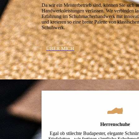
Da wir ein Meisterbetrieb sind, können Sie sich a
Handwerks­leistungen verlassen. Wir verbinden la
Erfahrung im Schuhmacher­handwerk mit innovat
und kreieren so eine breite Palette von klassisc
Schuhwerk.
ÜBER MICH
Herrenschuhe
Egal ob stilechte Budapester, elegante Schnür
Stiefeletten - wir fertigen sämtliche Schuhmo