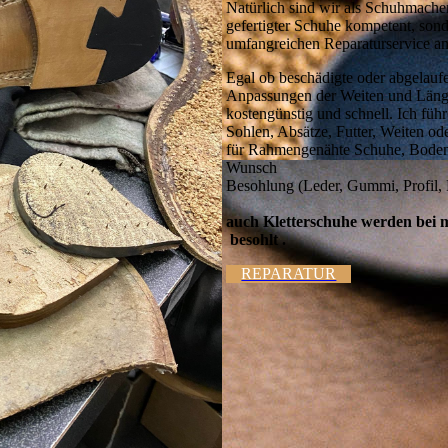
Natürlich sind wir als Schuhmacher 
gefertigter Schuhe kompetent, so
umfangreichen Reparaturservice an
Egal ob beschädigte oder abgelauf
Anpassungen der Weiten und Längen
kostengünstig und schnell. Ich füh
Sohlen, Absätze, Futter, Weiten od
für Rahmengenähte Schuhe, Boden
Wunsch
Besohlung (Leder, Gummi, Profil, 
auch Kletterschuhe werden bei
besohlt .
REPARATUR