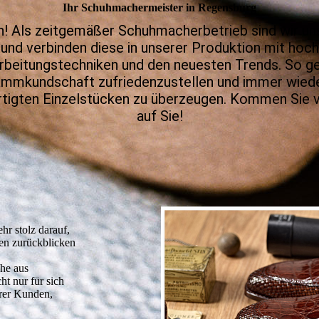
Ihr Schuhmacher­meister in Regensburg
! Als zeitgemäßer Schuhmacherbetrieb sind wir un
und verbinden diese in unserer Produktion mit hoch
rbeitungstechniken und den neuesten Trends. So gel
ammkundschaft zufriedenzustellen und immer wied
igten Einzelstücken zu überzeugen. Kommen Sie vo
auf Sie!
hr stolz darauf,
den zurückblicken
uhe aus
ht nur für sich
erer Kunden,