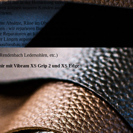
nicht nur in der Herstellung individuell
ndern können unseren Kunden auch einen
bieten.
ene Absätze, Risse im Oberleder oder
 - wir reparieren Ihre Schuhe zuverlässig,
re Reparaturen an folgenden Schuhteilen durch:
er Längen anpassen, und ferner bin ich Spezialist
aufneubau mit/ohne Doppeln, handgedoppelt auf
Rendenbach Ledersohlen, etc.)
 mir mit Vibram XS Grip 2 und XS Edge