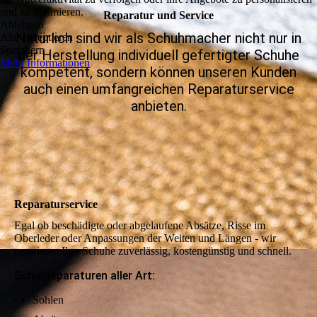
und zu optimieren.
Reparatur und Service
Ablehnen
Natürlich sind wir als Schuhmacher nicht nur in
Alle akzeptieren
Speichern
der Herstellung individuell gefertigter Schuhe
Mehr Informationen
kompetent, sondern können unseren Kunden
auch einen umfangreichen Reparaturservice
anbieten.
Reparaturservice
Egal ob beschädigte oder abgelaufene Absätze, Risse im
Oberleder oder Anpassungen der Weiten und Längen - wir
reparieren Ihre Schuhe zuverlässig, kostengünstig und schnell.
Schuhreparaturen aller Art:
Sohlen