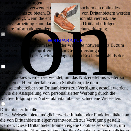
on
Cookie-Einstellungen
Diese Webseite verwendet Cookies, um Besuchern ein optimales
Nutzererlebnis zu bieten. Bestimmte Inhalte von Drittanbietern werden
nur angezeigt, wenn die entsprechende Option aktiviert ist. Die
Datenverarbeitung kann dann auch in einem Drittland erfolgen.
Weitere Informationen hierzu in der Datenschutzerklärung.
Technisch notwendige
REPARATUR
Diese Cookies sind zum Betrieb der Webseite notwendig, z.B. zum
Schutz vor Hackerangriffen und zur Gewährleistung eines
konsistenten und der Nachfrage angepassten Erscheinungsbilds der
Seite.
Analytische
Diese Cookies werden verwendet, um das Nutzererlebnis weiter zu
optimieren. Hierunter fallen auch Statistiken, die dem
Webseitenbetreiber von Drittanbietern zur Verfügung gestellt werden,
sowie die Ausspielung von personalisierter Werbung durch die
Nachverfolgung der Nutzeraktivität über verschiedene Webseiten.
Drittanbieter-Inhalte
Diese Webseite bietet möglicherweise Inhalte oder Funktionalitäten an,
die von Drittanbietern eigenverantwortlich zur Verfügung gestellt
werden. Diese Drittanbieter können eigene Cookies setzen, z.B. um
die Nutzeraktivität zu verfolgen oder ihre Angebote zu personalisieren