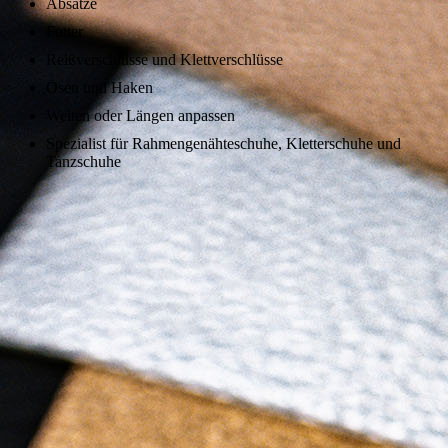
Absätze
Futter
Reißverschlüsse und Klettverschlüsse
Ösen und Haken
Weiten oder Längen anpassen
Spezialist für Rahmengenähteschuhe, Kletterschuhe und
Tanzschuhe